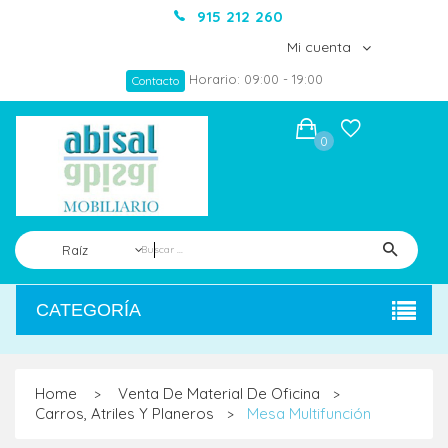
915 212 260
Mi cuenta
Horario: 09:00 - 19:00
Contacto
0
Raíz
CATEGORÍA
Home
Venta De Material De Oficina
>
>
Carros, Atriles Y Planeros
Mesa Multifunción
>