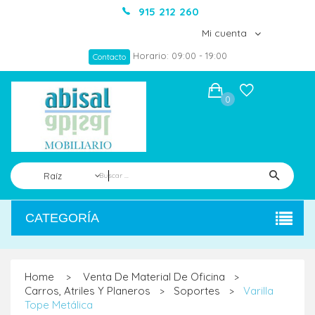
915 212 260
Mi cuenta
Horario: 09:00 - 19:00
Contacto
0
Raíz
CATEGORÍA
Home
Venta De Material De Oficina
>
>
Carros, Atriles Y Planeros
Soportes
Varilla
>
>
Tope Metálica