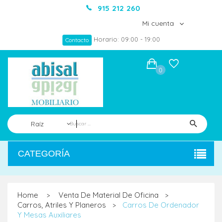
915 212 260
Mi cuenta
Horario: 09:00 - 19:00
Contacto
0
Raíz
CATEGORÍA
Home
Venta De Material De Oficina
>
>
Carros, Atriles Y Planeros
Carros De Ordenador
>
Y Mesas Auxiliares