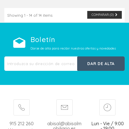
COMPARAR (
0
)
Showing 1 - 14 of 14 items
Boletín
Darse de alta para recibir nuestras ofertas y novedades
DAR DE ALTA
915 212 260
abisal@abisalm
Lun - Vie / 9:00
obiliario.es
- 19:00