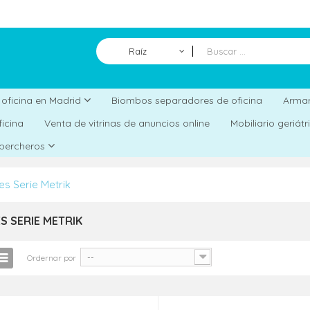
Raíz
Biombos separadores de oficina
a oficina en Madrid
Armar
ficina
Venta de vitrinas de anuncios online
Mobiliario geriát
 percheros
es Serie Metrik
S SERIE METRIK
--
Ordernar por