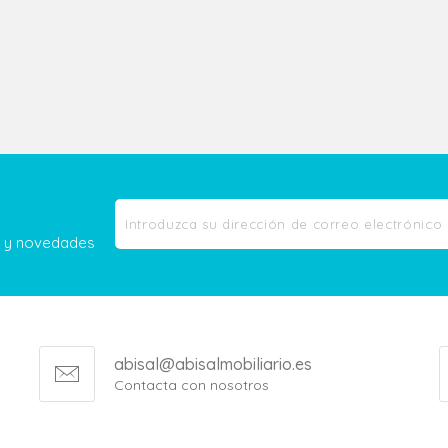
as y novedades
abisal@abisalmobiliario.es
Contacta con nosotros