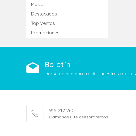
Más ....
Destacados
Top Ventas
Promociones
Boletín
Darse de alta para recibir nuestras ofert
915 212 260
Llámanos y te asesoraremos