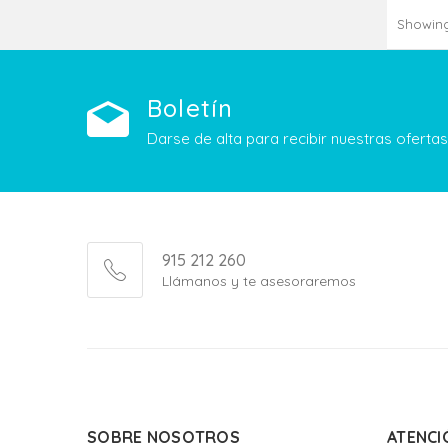
Showing 
Boletín
Darse de alta para recibir nuestras ofert
915 212 260
Llámanos y te asesoraremos
SOBRE NOSOTROS
ATENCI