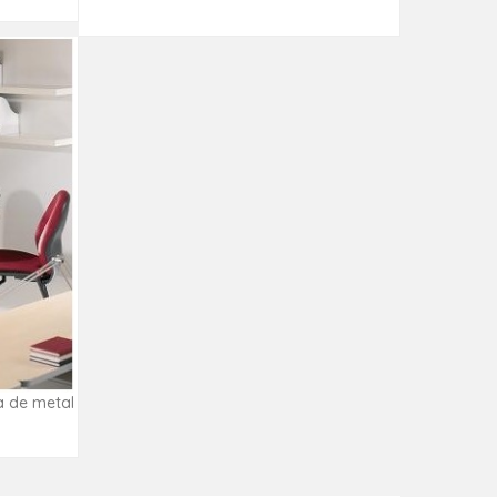
a de metal
ad