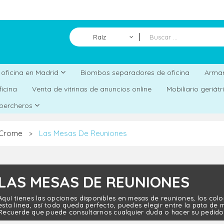
Raíz
Biombos separadores de oficina
a oficina en Madrid
Armar
ficina
Venta de vitrinas de anuncios online
Mobiliario geriát
 percheros
 Crome
Las Mesas De Reuniones
>
LAS MESAS DE REUNIONES
Aquí tienes las opciones disponibles en mesas de reuniones, los colo
esta linea, así todo queda perfecto, puedes elegir entre la pata de 
Recuerde que puede consultarnos cualquier duda o hacer su pedido e