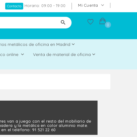
Mi Cuenta
Horario: 09:00 - 19:00
Contacto
0
ios metálicos de oficina en Madrid
rico online
Venta de material de oficina
res van a juego con el resto del mobiliario de
madera y la metálica en color aluminio mate.
n el teléfono: 91 521 22 60