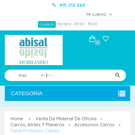
915 212 260
Mi cuenta
Horario: 09:00 - 19:00
Contacto
0
Raíz
CATEGORÍA
Home
Venta De Material De Oficina
>
>
Carros, Atriles Y Planeros
Accesorios Carros
>
>
Panel Protector Cables