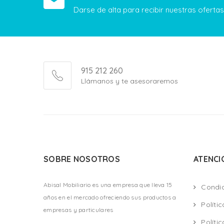
Darse de alta para recibir nuestras ofert
915 212 260
Llámanos y te asesoraremos
SOBRE NOSOTROS
ATENCI
Abisal Mobiliario es una empresa que lleva 15
Condi
años en el mercado ofreciendo sus productos a
Políti
empresas y particulares
Políti