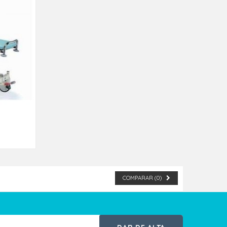
ad
COMPARAR (
0
)