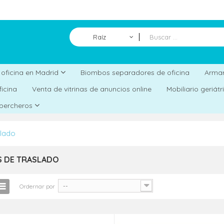
Raíz
Biombos separadores de oficina
a oficina en Madrid
Armar
ficina
Venta de vitrinas de anuncios online
Mobiliario geriát
 percheros
slado
 DE TRASLADO
--
Ordernar por