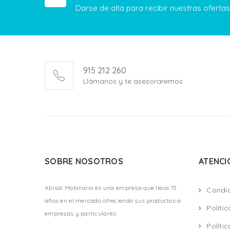
Darse de alta para recibir nuestras ofert
915 212 260
Llámanos y te asesoraremos
SOBRE NOSOTROS
ATENCI
Abisal Mobiliario es una empresa que lleva 15
Condi
años en el mercado ofreciendo sus productos a
Políti
empresas y particulares
Políti