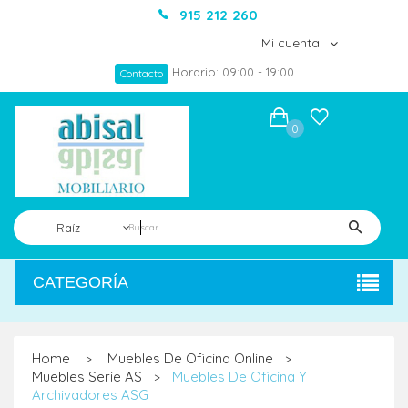
915 212 260
Mi cuenta
Horario: 09:00 - 19:00
Contacto
0
Raíz
CATEGORÍA
Home
Muebles De Oficina Online
>
>
Muebles Serie AS
Muebles De Oficina Y
>
Archivadores ASG