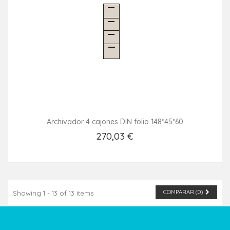
Archivador 4 cajones DIN folio 148*45*60
270,03 €
Añadir Al Carrito
COMPARAR (
0
)
Showing 1 - 13 of 13 items