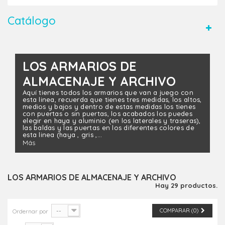
Catálogo
LOS ARMARIOS DE
ALMACENAJE Y ARCHIVO
Aquí tienes todos los armarios que van a juego con
esta linea, recuerda que tienes tres medidas, los altos,
medios y bajos y dentro de estas medidas los tienes
con puertas o sin puertas, los acabados los puedes
elegir en haya y aluminio (en los laterales y traseras),
las baldas y las puertas en los diferentes colores de
esta linea (haya , gris ,...
Más
LOS ARMARIOS DE ALMACENAJE Y ARCHIVO
Hay 29 productos.
--
COMPARAR (
0
)
Ordernar por