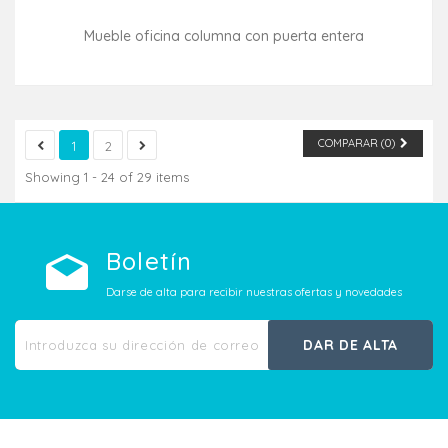
Mueble oficina columna con puerta entera
Consultar disponibilidad
COMPARAR (
0
)
1
2
Showing 1 - 24 of 29 items
Boletín
Darse de alta para recibir nuestras ofertas y novedades
DAR DE ALTA