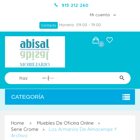
915 212 260
Mi cuenta
Horario: 09:00 - 19:00
Contacto
0
Raíz
CATEGORÍA
Home
Muebles De Oficina Online
>
>
Serie Crome
Los Armarios De Almacenaje Y
>
Archivo