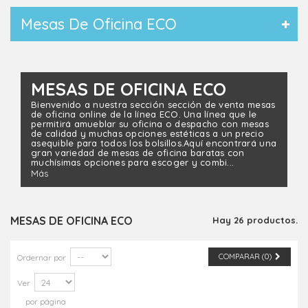
Mesas De Oficina ECO
MESAS DE OFICINA ECO
Bienvenido a nuestra sección
sección
de venta mesas
de oficina online de la línea ECO
. Una línea que le
permitirá amueblar su oficina o despacho con mesas
de calidad y muchas opciones estéticas a un precio
asequible para todos los bolsillos.
Aquí encontrará
una
gran variedad de mesas de oficina baratas con
muchísimas opciones para escoger y combi...
Más
MESAS DE OFICINA ECO
Hay 26 productos.
COMPARAR (
0
)
Ordernar por
Ver
por página