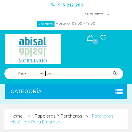
915 212 260
Mi cuenta
Horario: 09:00 - 19:00
Contacto
0
Raíz
CATEGORÍA
Home
Papeleras Y Percheros
Percheros
>
>
Metálicos Para Empresas