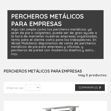
PERCHEROS METÁLICOS
PARA EMPRESAS
Algo tan simple como los percheros metálicos, ya
sean de pie o colgantes, puede ser de gran ayuda a
la hora de mantener nuestras empresas organizadas,
tanto para el cliente como para los trabajadores. En
Abisal Mobiliario disponemos de venta de percheros
metálicos de pie para empresas y oficinas, y
percheros de pared con modernos diseños y estru...
Más
PERCHEROS METÁLICOS PARA EMPRESAS
Hay 5 productos.
COMPARAR (
0
)
Ordernar por