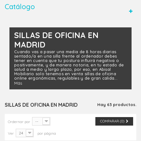
Catálogo
SILLAS DE OFICINA EN
MADRID
Cuando vas a pasar una media de 8 horas diarias
sentado/a en una silla frente al ordenador debes
tener en cuenta que tu postura influirá negativa o
positivamente, y de manera notoria, en tu estado de
salud a medio y largo plazo, por eso, en Abisal
Mobiliario solo tenemos en venta sillas de oficina
online ergonómicas, regulables y de gran calida...
Más
SILLAS DE OFICINA EN MADRID
Hay 63 productos.
--
COMPARAR (
0
)
Ordernar por
24
Ver
por página