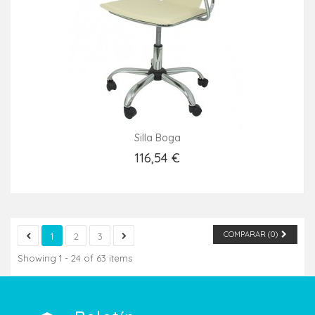
Silla Boga
116,54 €
Añadir Al Carrito
COMPARAR (
0
)
1
2
3
Showing 1 - 24 of 63 items