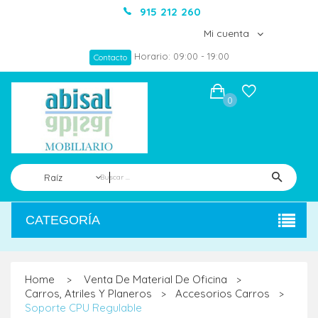
915 212 260
Mi cuenta
Horario: 09:00 - 19:00
Contacto
0
Raíz
CATEGORÍA
Home
Venta De Material De Oficina
>
>
Carros, Atriles Y Planeros
Accesorios Carros
>
>
Soporte CPU Regulable