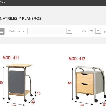
Más
, ATRILES Y PLANEROS
--
24
Ordernar por
Ver
p