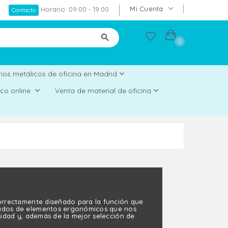
Mi Cuenta
Horario: 09:00 - 19:00
Contacto
0
ios metálicos de oficina en Madrid
rico online
Venta de material de oficina
orrectamente diseñado para la función que
eados de elementos ergonómicos que nos
sidad y, además de la mejor selección de