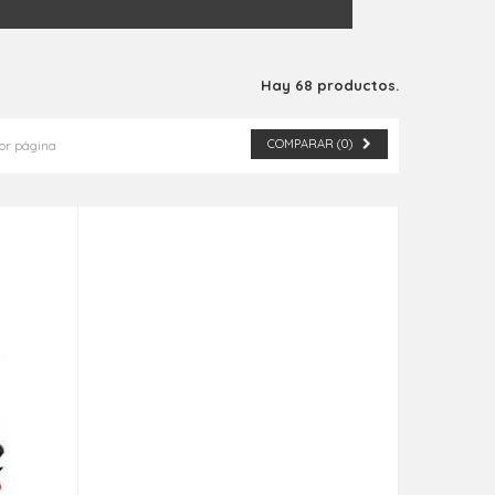
Hay 68 productos.
COMPARAR (
0
)
or página