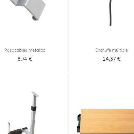
Pasacables metálico
Enchufe múltiple
8,74 €
24,37 €
Añadir Al Carrito
Añadir Al Carrito