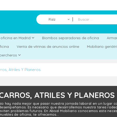
Raíz
Biombos separadores de oficina
a oficina en Madrid
Armar
ficina
Venta de vitrinas de anuncios online
Mobiliario geriát
 percheros
ros, Atriles Y Planeros
CARROS, ATRILES Y PLANEROS
No hay nada mejor que pasar nuestra jornada laboral en un lugar c
desempeñamos. Es necesario que desarrollemos nuestra tarea rod
eviten problemas futuros. En Abisal Mobiliario conocemos esta nece
muebles de oficina, te ofrecemos...