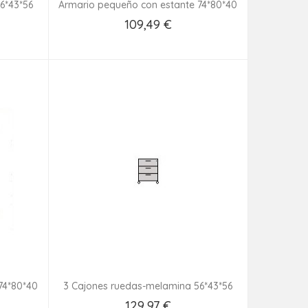
6*43*56
Armario pequeño con estante 74*80*40
109,49 €
Añadir Al Carrito
74*80*40
3 Cajones ruedas-melamina 56*43*56
129,97 €