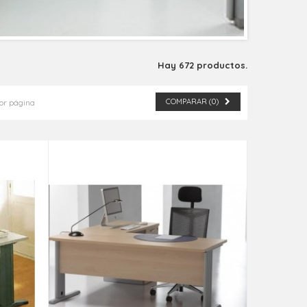
Hay 672 productos.
COMPARAR (
0
)
or página