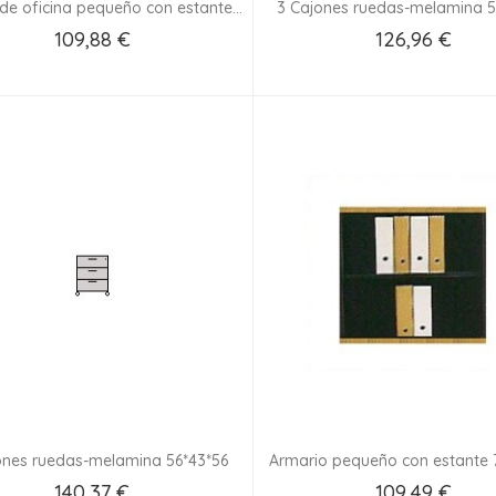
de oficina pequeño con estante...
3 Cajones ruedas-melamina 5
109,88 €
126,96 €
Añadir Al Carrito
Añadir Al Carrito
ones ruedas-melamina 56*43*56
Armario pequeño con estante 
140,37 €
109,49 €