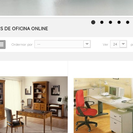
S DE OFICINA ONLINE
--
24
Ordernar por
Ver
p