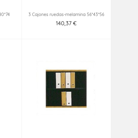
80*74
3 Cajones ruedas-melamina 56*43*56
140,37 €
Añadir Al Carrito