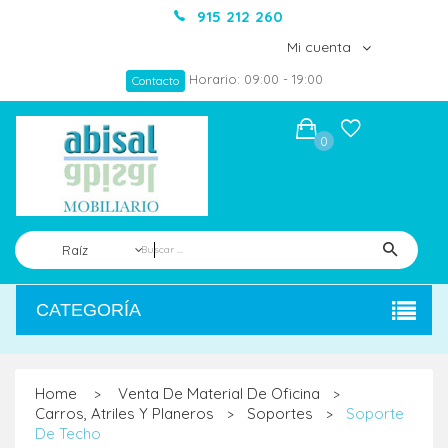
915 212 260
Mi cuenta
Horario: 09:00 - 19:00
Contacto
0
Raíz
CATEGORÍA
Home
Venta De Material De Oficina
>
>
Carros, Atriles Y Planeros
Soportes
Soporte
>
>
De Techo