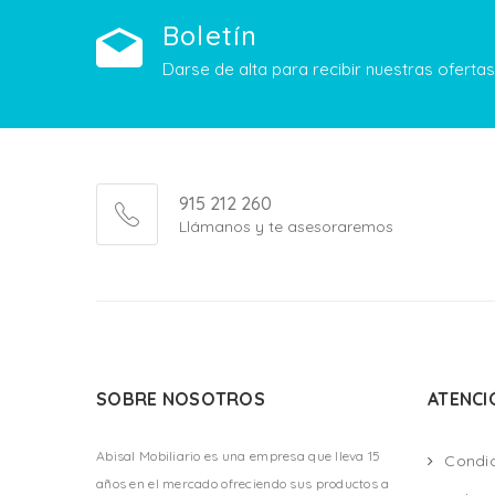
Boletín
Darse de alta para recibir nuestras ofert
915 212 260
Llámanos y te asesoraremos
SOBRE NOSOTROS
ATENCI
Abisal Mobiliario es una empresa que lleva 15
Condi
años en el mercado ofreciendo sus productos a