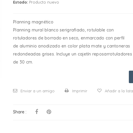
Estado:
Producto nuevo
Planning magnético
Planning mural blanco serigrafiado, rotulable con
rotuladores de borrado en seco, enmarcado con perfil
de aluminio anodizado en color plata mate y cantoneras
redondeadas grises. Incluye un cajetín reposarrotuladores
de 30 cm.
Enviar a un amigo
Imprimir
Añadir a la lis
Share :