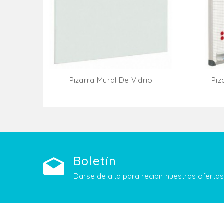
Pizarra Mural De Vidrio
Piz
Añadir Al Carrito
Boletín
Darse de alta para recibir nuestras ofert