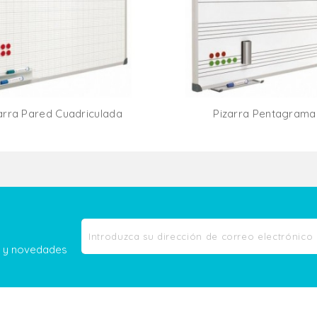
arra Pared Cuadriculada
Pizarra Pentagrama
Añadir Al Carrito
Añadir Al Carr
as y novedades