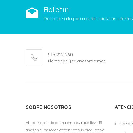
Boletín
Darse de alta para recibir nuestras ofert
915 212 260
Llámanos y te asesoraremos
SOBRE NOSOTROS
ATENCI
Abisal Mobiliario es una empresa que lleva 15
Condi
años en el mercado ofreciendo sus productos a