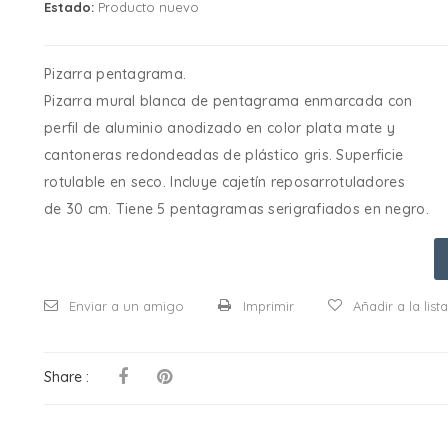
Estado:
Producto nuevo
Pizarra pentagrama.
Pizarra mural blanca de pentagrama enmarcada con
perfil de aluminio anodizado en color plata mate y
cantoneras redondeadas de plástico gris. Superficie
rotulable en seco. Incluye cajetín reposarrotuladores
de 30 cm. Tiene 5 pentagramas serigrafiados en negro.
Enviar a un amigo
Imprimir
Añadir a la lis
Share :