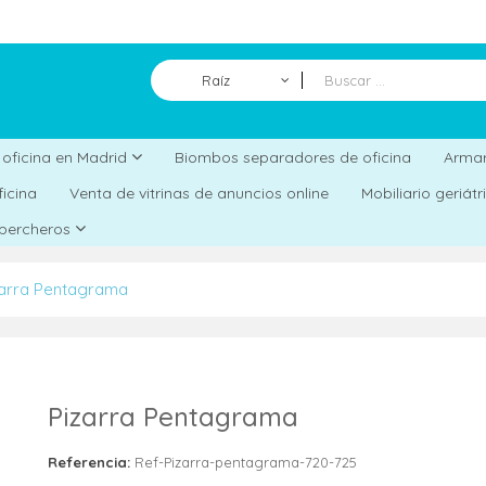
Raíz
Biombos separadores de oficina
a oficina en Madrid
Armar
ficina
Venta de vitrinas de anuncios online
Mobiliario geriát
 percheros
zarra Pentagrama
Pizarra Pentagrama
Referencia:
Ref-Pizarra-pentagrama-720-725