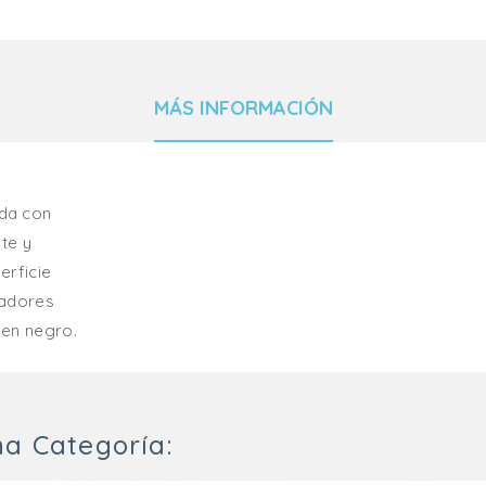
MÁS INFORMACIÓN
da con
te y
erficie
ladores
 en negro.
a Categoría: