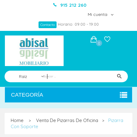
915 212 260
Mi cuenta
Horario: 09:00 - 19:00
Contacto
0
Raíz
CATEGORÍA
Home
Venta De Pizarras De Oficina
Pizarra
>
>
Con Soporte