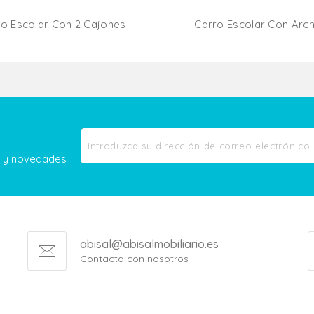
o Escolar Con 2 Cajones
Carro Escolar Con Arch
Añadir Al Carrito
Añadir Al Carr
as y novedades
abisal@abisalmobiliario.es
Contacta con nosotros