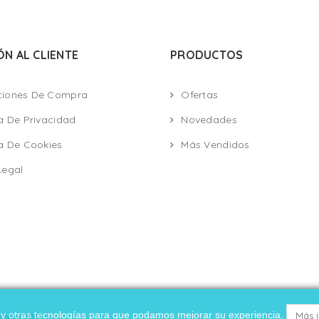
ÓN AL CLIENTE
PRODUCTOS
ciones De Compra
Ofertas
ca De Privacidad
Novedades
ca De Cookies
Más Vendidos
Legal
es y otras tecnologías para que podamos mejorar su experiencia.
Más 
ario 2017