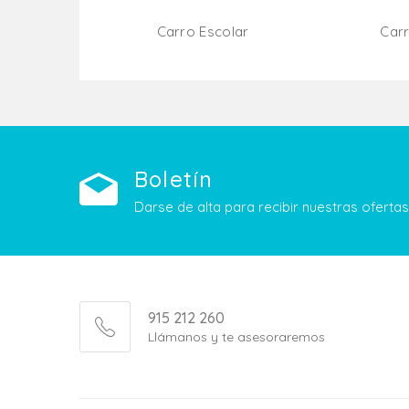
Carro Escolar
Carr
Añadir Al Carrito
Boletín
Darse de alta para recibir nuestras ofert
915 212 260
Llámanos y te asesoraremos