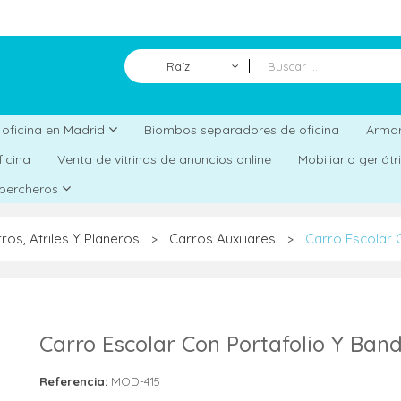
Raíz
Biombos separadores de oficina
a oficina en Madrid
Armar
ficina
Venta de vitrinas de anuncios online
Mobiliario geriát
 percheros
ros, Atriles Y Planeros
Carros Auxiliares
Carro Escolar 
>
>
Carro Escolar Con Portafolio Y Ban
Referencia:
MOD-415