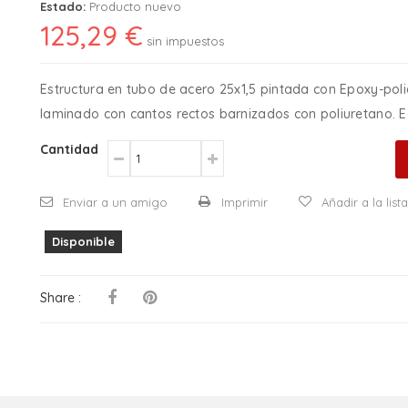
Estado:
Producto nuevo
125,29 €
sin impuestos
Estructura en tubo de acero 25x1,5 pintada con Epoxy-poli
laminado con cantos rectos barnizados con poliuretano. E
Cantidad
Enviar a un amigo
Imprimir
Añadir a la lis
Disponible
Share :