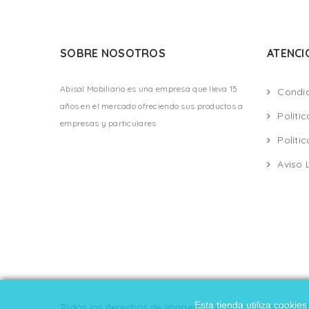
SOBRE NOSOTROS
ATENCI
Abisal Mobiliario es una empresa que lleva 15
Condi
años en el mercado ofreciendo sus productos a
Políti
empresas y particulares
Políti
Aviso 
Esta tienda utiliza cooki
Todos los derechos de imagen reservados Abisal Mobili