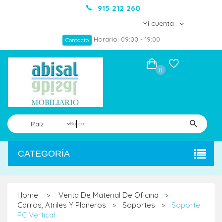
915 212 260
Mi cuenta
Horario: 09:00 - 19:00
Contacto
0
Raíz
CATEGORÍA
Home
Venta De Material De Oficina
>
>
Carros, Atriles Y Planeros
Soportes
Soporte
>
>
PC Vertical