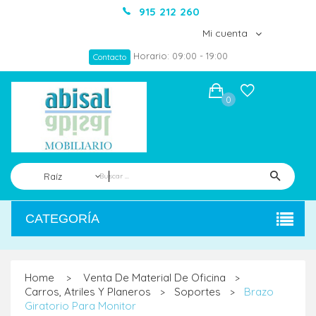
915 212 260
Mi cuenta
Horario: 09:00 - 19:00
Contacto
0
Raíz
CATEGORÍA
Home
Venta De Material De Oficina
>
>
Carros, Atriles Y Planeros
Soportes
Brazo
>
>
Giratorio Para Monitor