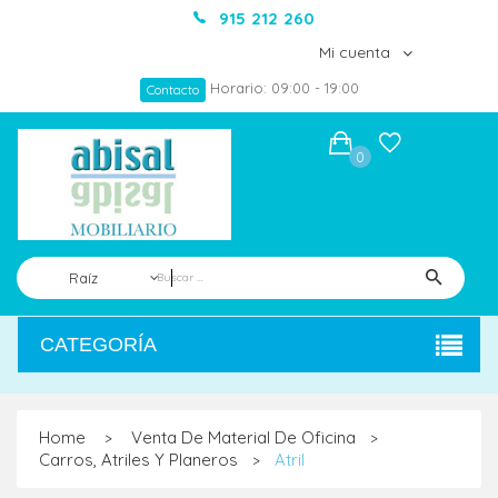
915 212 260
Mi cuenta
Horario: 09:00 - 19:00
Contacto
0
Raíz
CATEGORÍA
Home
Venta De Material De Oficina
>
>
Carros, Atriles Y Planeros
Atril
>