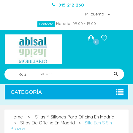
915 212 260
Mi cuenta
Horario: 09:00 - 19:00
Contacto
0
Raíz
CATEGORÍA
Home
Sillas Y Sillones Para Oficina En Madrid
>
Sillas De Oficina En Madrid
Silla Ech S Sin
>
>
Brazos