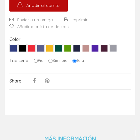
Añadir al carrito
Enviar a un amigo
Imprimir
Añadir a la lista de deseos
Color
Tapicería
Piel
Similpiel
Tela
Share :
MÁS INFORMACIÓN