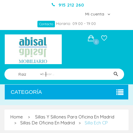
915 212 260
Mi cuenta
Horario: 09:00 - 19:00
Contacto
0
Raíz
CATEGORÍA
Home
Sillas Y Sillones Para Oficina En Madrid
>
Sillas De Oficina En Madrid
Silla Ech CP
>
>