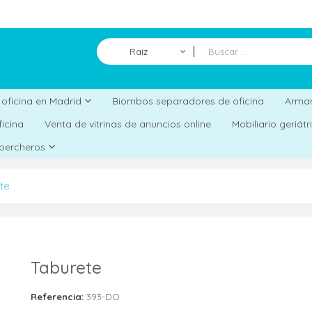
Raíz
Biombos separadores de oficina
a oficina en Madrid
Armar
ficina
Venta de vitrinas de anuncios online
Mobiliario geriát
 percheros
te
Taburete
Referencia:
393-DO