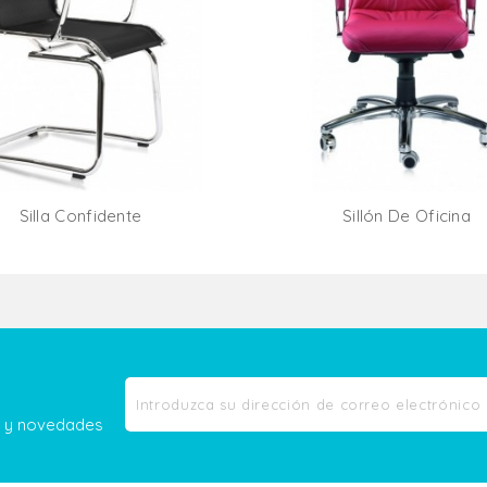
Silla Confidente
Sillón De Oficina
Añadir Al Carrito
Añadir Al Carr
as y novedades