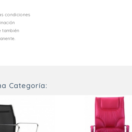
s condiciones
inación
e también
anente.
a Categoría: