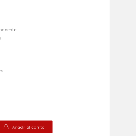
rmanente
u
es
Añadir al carrito