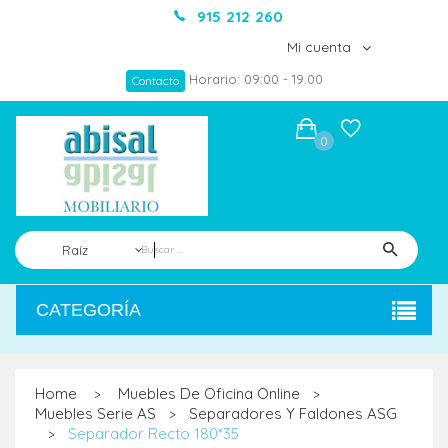
915 212 260
Mi cuenta
Horario: 09:00 - 19:00
Contacto
0
Raíz
CATEGORÍA
Home
Muebles De Oficina Online
>
>
Muebles Serie AS
Separadores Y Faldones ASG
>
Separador Recto 180*35
>