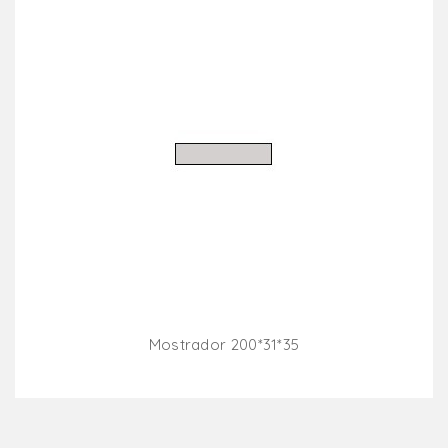
Mostrador 200*31*35
Añadir Al Carrito