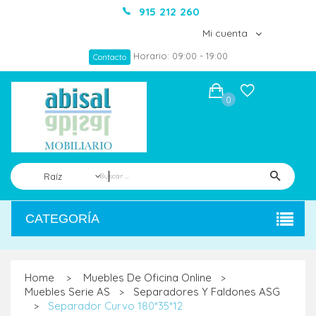
915 212 260
Mi cuenta
Horario: 09:00 - 19:00
Contacto
0
Raíz
CATEGORÍA
Home
Muebles De Oficina Online
>
>
Muebles Serie AS
Separadores Y Faldones ASG
>
Separador Curvo 180*35*12
>