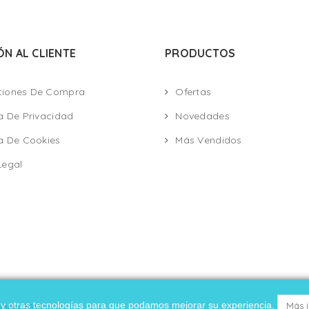
ÓN AL CLIENTE
PRODUCTOS
ciones De Compra
Ofertas
ca De Privacidad
Novedades
ca De Cookies
Más Vendidos
Legal
es y otras tecnologías para que podamos mejorar su experiencia.
Más 
ario 2017