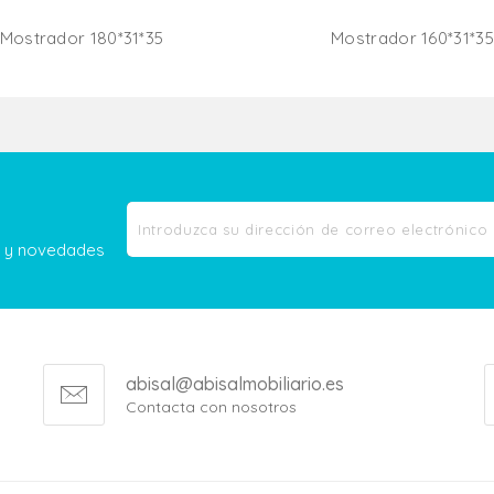
Mostrador 180*31*35
Mostrador 160*31*35
Añadir Al Carrito
Añadir Al Carr
as y novedades
abisal@abisalmobiliario.es
Contacta con nosotros