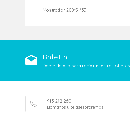
Mostrador 200*31*35
Añadir Al Carrito
Boletín
Darse de alta para recibir nuestras ofert
915 212 260
Llámanos y te asesoraremos