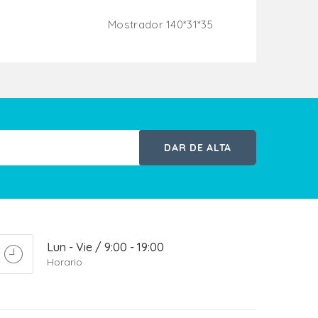
Mostrador 140*31*35
ito
Añadir Al Carrito
DAR DE ALTA
Lun - Vie / 9:00 - 19:00
Horario