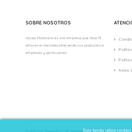
SOBRE NOSOTROS
ATENCI
Abisal Mobiliario es una empresa que lleva 15
Condi
años en el mercado ofreciendo sus productos a
Políti
empresas y particulares
Políti
Aviso 
Esta tienda utiliza cooki
Todos los derechos de imagen reservados Abisal Mobili