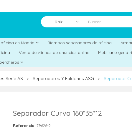
Raíz
Biombos separadores de oficina
a oficina en Madrid
Armar
ficina
Venta de vitrinas de anuncios online
Mobiliario geriát
 percheros
es Serie AS
Separadores Y Faldones ASG
Separador Cu
>
>
Separador Curvo 160*35*12
Referencia:
79626-2