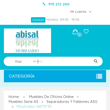
915 212 260
Mi cuenta
Horario: 09:00 - 19:00
Contacto
0
Raíz
CATEGORÍA
Home
Muebles De Oficina Online
>
>
Muebles Serie AS
Separadores Y Faldones ASG
>
Mostrador 160*31*35
>