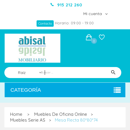
915 212 260
Mi cuenta
Horario: 09:00 - 19:00
Contacto
0
Raíz
CATEGORÍA
Home
Muebles De Oficina Online
>
>
Muebles Serie AS
Mesa Recta 80*80*74
>