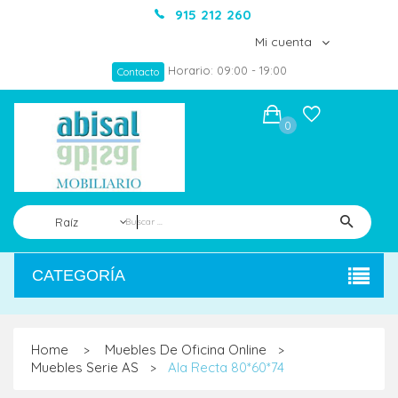
915 212 260
Mi cuenta
Horario: 09:00 - 19:00
Contacto
0
Raíz
CATEGORÍA
Home
Muebles De Oficina Online
>
>
Muebles Serie AS
Ala Recta 80*60*74
>