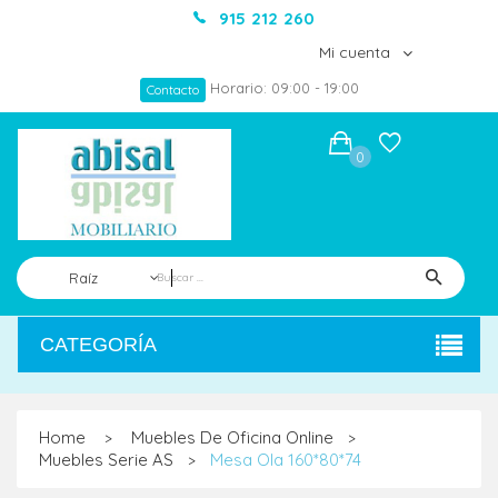
915 212 260
Mi cuenta
Horario: 09:00 - 19:00
Contacto
0
Raíz
CATEGORÍA
Home
Muebles De Oficina Online
>
>
Muebles Serie AS
Mesa Ola 160*80*74
>