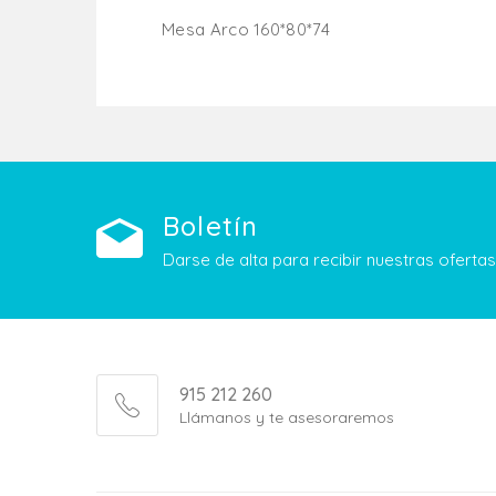
Mesa Arco 160*80*74
Añadir Al Carrito
Boletín
Darse de alta para recibir nuestras ofert
915 212 260
Llámanos y te asesoraremos