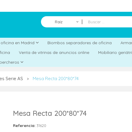
Raíz
Biombos separadores de oficina
a oficina en Madrid
Armar
ficina
Venta de vitrinas de anuncios online
Mobiliario geriát
 percheros
es Serie AS
Mesa Recta 200*80*74
>
Mesa Recta 200*80*74
Referencia:
31620