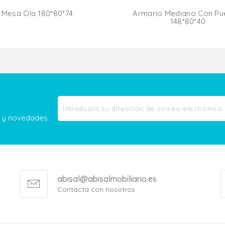
Mesa Ola 180*80*74
Armario Mediano Con Pu
148*80*40
Añadir Al Carrito
Añadir Al Carr
as y novedades
abisal@abisalmobiliario.es
Contacta con nosotros