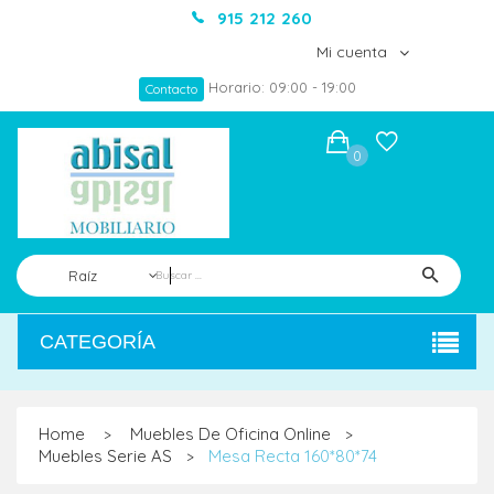
915 212 260
Mi cuenta
Horario: 09:00 - 19:00
Contacto
0
Raíz
CATEGORÍA
Home
Muebles De Oficina Online
>
>
Muebles Serie AS
Mesa Recta 160*80*74
>