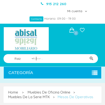
915 212 260
Mi cuenta
Horario: 09:00 - 19:00
Contacto
0
Raíz
CATEGORÍA
Home
Muebles De Oficina Online
>
>
Muebles De La Serie MTK
Mesas De Operativas
>