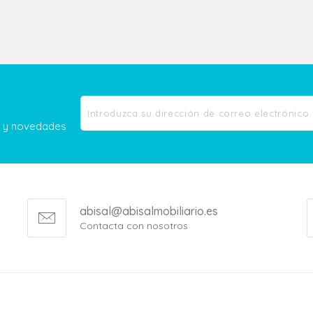
as y novedades
abisal@abisalmobiliario.es
Contacta con nosotros