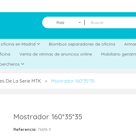
Raíz
Biombos separadores de oficina
a oficina en Madrid
Armar
ficina
Venta de vitrinas de anuncios online
Mobiliario geriát
 percheros
es De La Serie MTK
Mostrador 160*35*35
>
Mostrador 160*35*35
Referencia:
76616-3