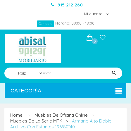
915 212 260
Mi cuenta
Horario: 09:00 - 19:00
Contacto
0
Raíz
CATEGORÍA
Home
Muebles De Oficina Online
>
>
Muebles De La Serie MTK
Armario Alto Doble
>
Archivo Con Estantes 196*80*40