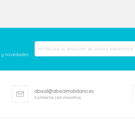
as y novedades
abisal@abisalmobiliario.es
Contacta con nosotros