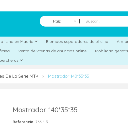
Raíz
Biombos separadores de oficina
a oficina en Madrid
Armar
ficina
Venta de vitrinas de anuncios online
Mobiliario geriát
 percheros
es De La Serie MTK
Mostrador 140*35*35
>
Mostrador 140*35*35
Referencia:
76614-3