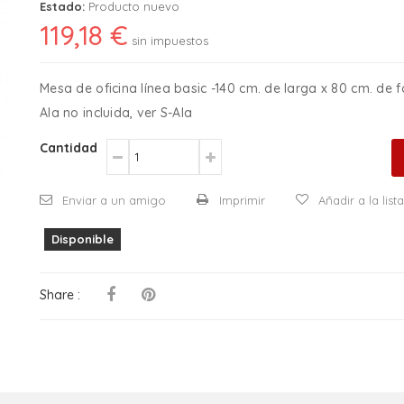
Estado:
Producto nuevo
119,18 €
sin impuestos
Mesa de oficina línea basic -140 cm. de larga x 80 cm. de f
Ala no incluida, ver S-Ala
Cantidad
Enviar a un amigo
Imprimir
Añadir a la lis
Disponible
Share :