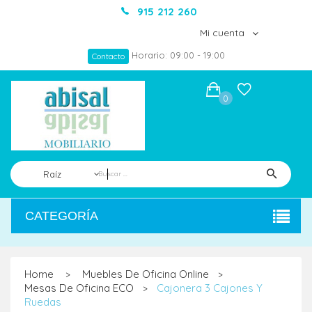
915 212 260
Mi cuenta
Horario: 09:00 - 19:00
Contacto
0
Raíz
CATEGORÍA
Home
Muebles De Oficina Online
>
>
Mesas De Oficina ECO
Cajonera 3 Cajones Y
>
Ruedas