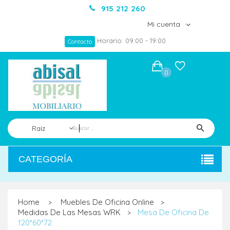
915 212 260
Mi cuenta
Horario: 09:00 - 19:00
Contacto
0
Raíz
CATEGORÍA
Home
Muebles De Oficina Online
>
>
Medidas De Las Mesas WRK
Mesa De Oficina De
>
120*60*72