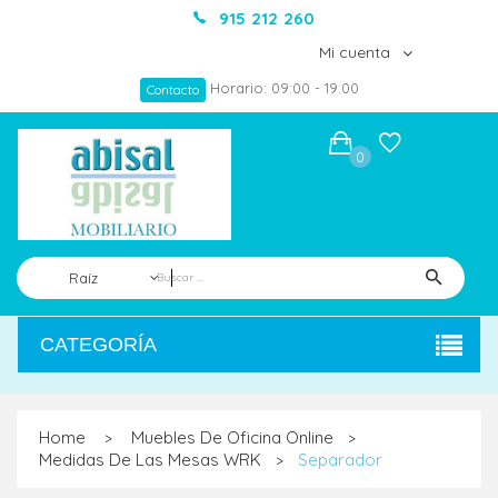
915 212 260
Mi cuenta
Horario: 09:00 - 19:00
Contacto
0
Raíz
CATEGORÍA
Home
Muebles De Oficina Online
>
>
Medidas De Las Mesas WRK
Separador
>