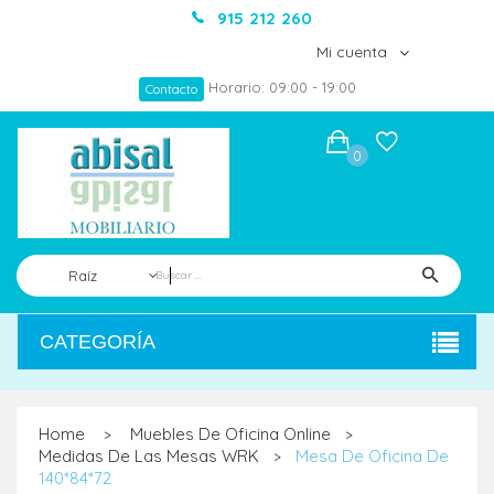
915 212 260
Mi cuenta
Horario: 09:00 - 19:00
Contacto
0
Raíz
CATEGORÍA
Home
Muebles De Oficina Online
>
>
Medidas De Las Mesas WRK
Mesa De Oficina De
>
140*84*72