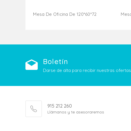
Mesa De Oficina De 120*60*72
Mesa
Añadir Al Carrito
Boletín
Darse de alta para recibir nuestras ofert
915 212 260
Llámanos y te asesoraremos