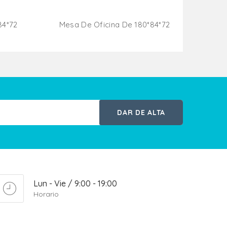
84*72
Mesa De Oficina De 180*84*72
ito
Añadir Al Carrito
DAR DE ALTA
Lun - Vie / 9:00 - 19:00
Horario