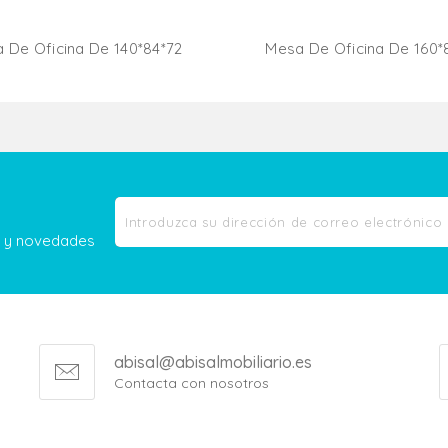
 De Oficina De 140*84*72
Mesa De Oficina De 160*
Añadir Al Carrito
Añadir Al Carr
as y novedades
abisal@abisalmobiliario.es
Contacta con nosotros