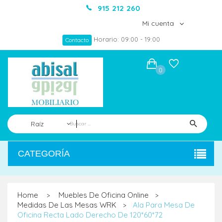
915 212 260
Mi cuenta
Horario: 09:00 - 19:00
Contacto
0
Raíz
CATEGORÍA
Home
Muebles De Oficina Online
>
>
Medidas De Las Mesas WRK
Ala Para Mesa De
>
Oficina Recta Lado Derecho De 120*60*72