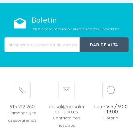
Boletín
Darse de alta para recibir nuestras ofertas y novedades
DAR DE ALTA
915 212 260
abisal@abisalm
Lun - Vie / 9:00
obiliario.es
- 19:00
Llámanos y te
Contacta con
Horario
asesoraremos
nosotros